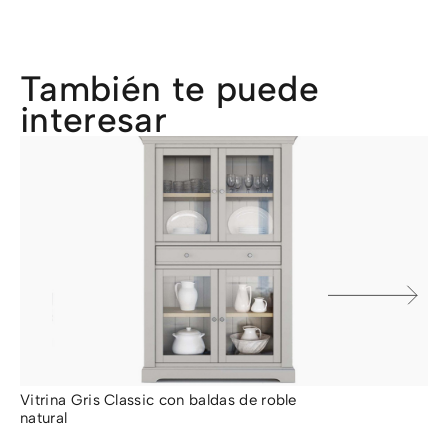
También te puede
interesar
Vitrina Gris Classic con baldas de roble
Vi
natural
Fr
2.104,00
€
3.