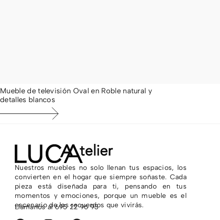
Mueble de televisión Oval en Roble natural y
detalles blancos
1.042,00
€
Nuestros muebles no solo llenan tus espacios, los
convierten en el hogar que siempre soñaste. Cada
pieza está diseñada para ti, pensando en tus
momentos y emociones, porque un mueble es el
escenario de los recuerdos que vivirás.
Llámanos al
695 22 96 93