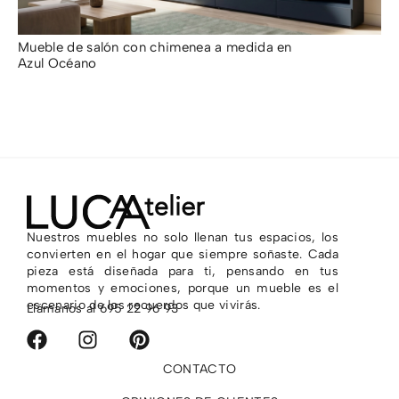
Mueble de salón con chimenea a medida en
Ap
Azul Océano
Oc
7.628,00
€
2.
Nuestros muebles no solo llenan tus espacios, los
convierten en el hogar que siempre soñaste. Cada
pieza está diseñada para ti, pensando en tus
momentos y emociones, porque un mueble es el
escenario de los recuerdos que vivirás.
Llámanos al
695 22 96 93
CONTACTO