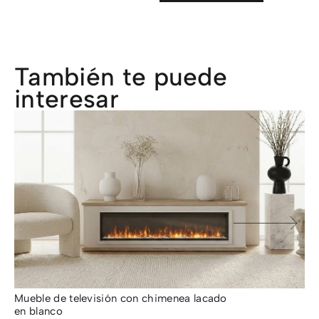
También te puede
interesar
Mueble de televisión con chimenea lacado
Mu
en blanco
Ro