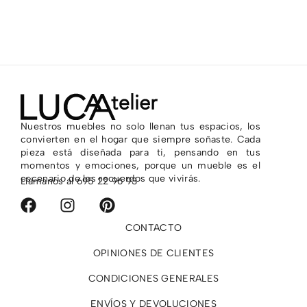
4.025,00
€
3.
Nuestros muebles no solo llenan tus espacios, los
convierten en el hogar que siempre soñaste. Cada
pieza está diseñada para ti, pensando en tus
momentos y emociones, porque un mueble es el
escenario de los recuerdos que vivirás.
Llámanos al
695 22 96 93
CONTACTO
OPINIONES DE CLIENTES
CONDICIONES GENERALES
ENVÍOS Y DEVOLUCIONES