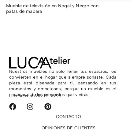
Mueble de televisión en Nogal y Negro con
Mu
patas de madera
Gr
1.527,00
€
2.
Nuestros muebles no solo llenan tus espacios, los
convierten en el hogar que siempre soñaste. Cada
pieza está diseñada para ti, pensando en tus
momentos y emociones, porque un mueble es el
escenario de los recuerdos que vivirás.
Llámanos al
695 22 96 93
CONTACTO
OPINIONES DE CLIENTES