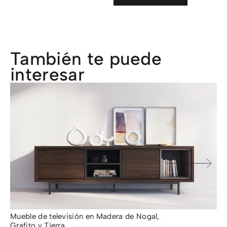
También te puede
interesar
Mueble de televisión en Madera de Nogal,
Ap
Grafito y Tierra
No