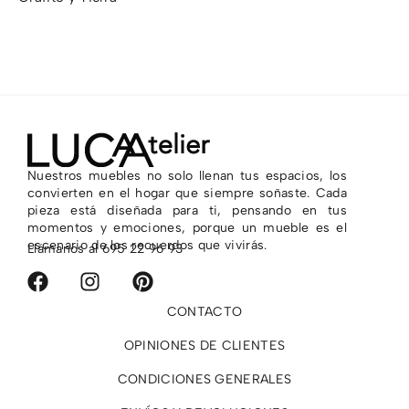
2.155,00
€
2.
Nuestros muebles no solo llenan tus espacios, los
convierten en el hogar que siempre soñaste. Cada
pieza está diseñada para ti, pensando en tus
momentos y emociones, porque un mueble es el
escenario de los recuerdos que vivirás.
Llámanos al
695 22 96 93
CONTACTO
OPINIONES DE CLIENTES
CONDICIONES GENERALES