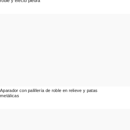
roble y efecto piedra
4.839,00
€
Aparador con palillería de roble en relieve y patas
metálicas
2.424,00
€