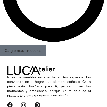
Cargar más productos
Nuestros muebles no solo llenan tus espacios, los
convierten en el hogar que siempre soñaste. Cada
pieza está diseñada para ti, pensando en tus
momentos y emociones, porque un mueble es el
escenario de los recuerdos que vivirás.
Llámanos al
695 22 96 93