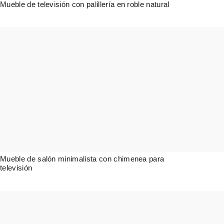
Mueble de televisión con palillería en roble natural
1.574,00
€
Mueble de salón minimalista con chimenea para
televisión
3.866,00
€