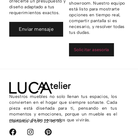
ofrecerte un presupuesto y
showroom. Nuestro equipo
diseño adaptado a tus
está listo para mostrarte
requerimientos exactos.
opciones en tiempo real,
compartir pantalla si es
necesario, y resolver todas
Enviar mensaje
tus dudas.
Solicitar asesoría
Nuestros muebles no solo llenan tus espacios, los
convierten en el hogar que siempre soñaste. Cada
pieza está diseñada para ti, pensando en tus
momentos y emociones, porque un mueble es el
escenario de los recuerdos que vivirás.
Llámanos al
695 22 96 93